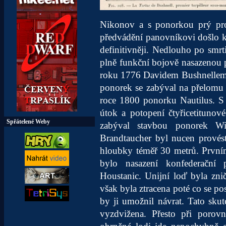
Nikonov a s ponorkou prý pro
předvádění panovníkovi došlo k
definitivněji. Nedlouho po smrt
plně funkční bojově nasazenou p
roku 1776 Davidem Bushnellem 
ponorek se zabýval na přelomu 18
roce 1800 ponorku Nautilus. S
útok a potopení čtyřicetitunov
Spřátelené Weby
zabýval stavbou ponorek W
Brandtaucher byl nucen provés
hloubky téměř 30 metrů. Prvn
bylo nasazení konfederační 
Houstanic. Unijní loď byla zn
však byla ztracena poté co se p
by ji umožnil návrat. Tato sku
vyzdvižena. Přesto při porov