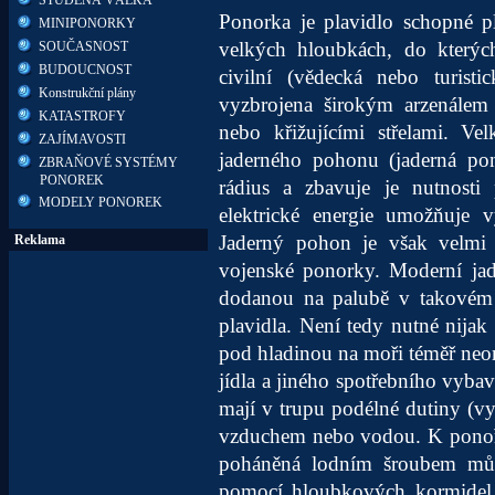
Ponorka je plavidlo schopné 
MINIPONORKY
velkých hloubkách, do kterýc
SOUČASNOST
BUDOUCNOST
civilní (vědecká nebo turist
Konstrukční plány
vyzbrojena širokým arzenálem z
KATASTROFY
nebo křižujícími střelami. V
ZAJÍMAVOSTI
jaderného pohonu (jaderná pono
ZBRAŇOVÉ SYSTÉMY
PONOREK
rádius a zbavuje je nutnosti 
MODELY PONOREK
elektrické energie umožňuje v
Jaderný pohon je však velmi
Reklama
vojenské ponorky. Moderní jad
dodanou na palubě v takovém 
plavidla. Není tedy nutné nijak
pod hladinou na moři téměř neo
jídla a jiného spotřebního vybav
mají v trupu podélné dutiny (vyr
vzduchem nebo vodou. K ponořen
poháněná lodním šroubem můž
pomocí hloubkových kormidel.