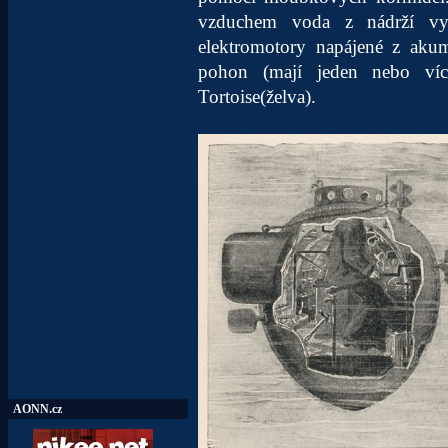
vzduchem voda z nádrží vyt
elektromotory napájené z akum
pohon (mají jeden nebo více
Tortoise(želva).
AONN.cz