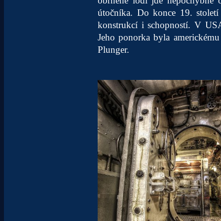
obrněné lodi jde nepochybně o 
útočníka. Do konce 19. století
konstrukcí i schopností. V USA
Jeho ponorka byla americkému
Plunger.