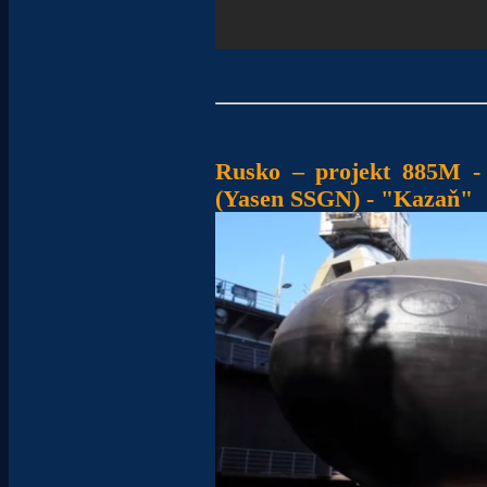
Rusko – projekt 885M -
(Yasen SSGN) - "Kazaň"