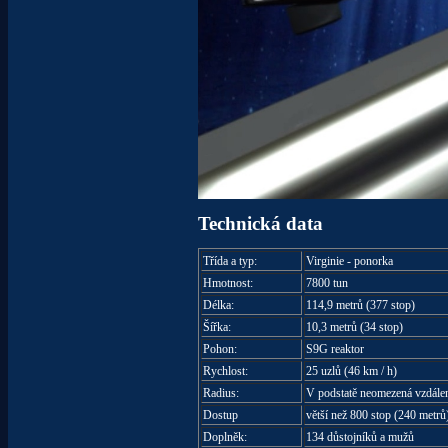
Technická data
Třída a typ:
Virginie
-
ponorka
Hmotnost:
7800 tun
Délka:
114,9 metrů (377 stop)
Šířka:
10,3 metrů (34 stop)
Pohon:
S9G reaktor
Rychlost:
25 uzlů (46 km / h)
Radius:
V podstatě neomezená vzdálen
Dostup
větší než 800 stop (240 metrů
Doplněk:
134 důstojníků a mužů