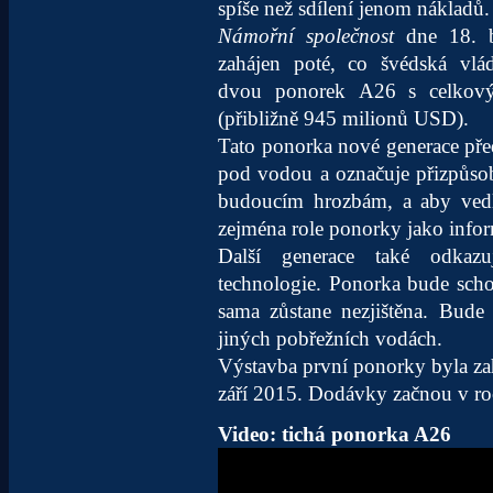
spíše než sdílení jenom nákladů
Námořní společnost
dne 18. b
zahájen poté, co švédská vlá
dvou ponorek A26 s celkový
(přibližně 945 milionů USD).
Tato ponorka nové generace pře
pod vodou a označuje přizpůso
budoucím hrozbám, a aby vedl
zejména role ponorky jako infor
Další generace také odkazu
technologie. Ponorka bude schop
sama zůstane nezjištěna. Bude
jiných pobřežních vodách.
Výstavba první ponorky byla za
září 2015. Dodávky začnou v ro
Video: tichá ponorka A26