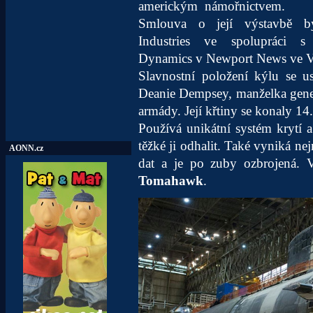
americkým námořnictvem.
Smlouva o její výstavbě byl
Industries ve spolupráci s 
Dynamics v Newport News ve Vir
Slavnostní položení kýlu se u
Deanie Dempsey, manželka gene
armády. Její křtiny se konaly 1
Používá unikátní systém krytí a
těžké ji odhalit. Také vyniká n
AONN.cz
dat a je po zuby ozbrojená. V
Tomahawk
.