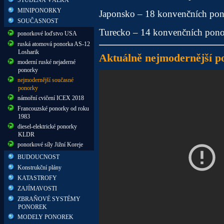
MINIPONORKY
Japonsko – 18 konvenčních po
SOUČASNOST
Turecko – 14 konvenčních pon
ponorkové loďstvo USA
ruská atomová ponorka AS-12
Losharik
Aktuálně nejmodernější p
moderní ruské nejaderné
ponorky
nejmodernější současné
ponorky
námořní cvičení ICEX 2018
Francouzské ponorky od roku
1983
diesel-elektrické ponorky
KLDR
ponorkové síly Jižní Koreje
BUDOUCNOST
Konstrukční plány
KATASTROFY
ZAJÍMAVOSTI
ZBRAŇOVÉ SYSTÉMY
PONOREK
MODELY PONOREK