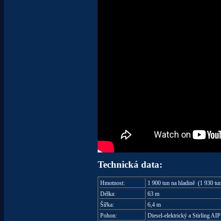
Technická data:
Hmotnost:
1 900 tun na hladině (1 930 tu
Délka:
63 m
Šířka:
6,4 m
Pohon:
Diesel-elektrický a Stirling AI