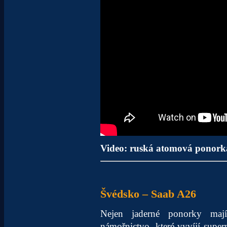
Video: ruská atomová ponor
Švédsko – Saab A26
Nejen jaderné ponorky maj
námořnictvo, které vyvíjí supe