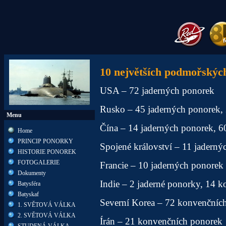
10 největších podmořskýc
USA – 72 jaderných ponorek
Rusko – 45 jaderných ponorek,
Menu
Čína – 14 jaderných ponorek, 
Home
PRINCIP PONORKY
Spojené království – 11 jadern
HISTORIE PONOREK
FOTOGALERIE
Francie – 10 jaderných ponorek
Dokumenty
Indie – 2 jaderné ponorky, 14 
Batysféra
Batyskaf
Severní Korea – 72 konvenčníc
1. SVĚTOVÁ VÁLKA
2. SVĚTOVÁ VÁLKA
Írán – 21 konvenčních ponorek
STUDENÁ VÁLKA