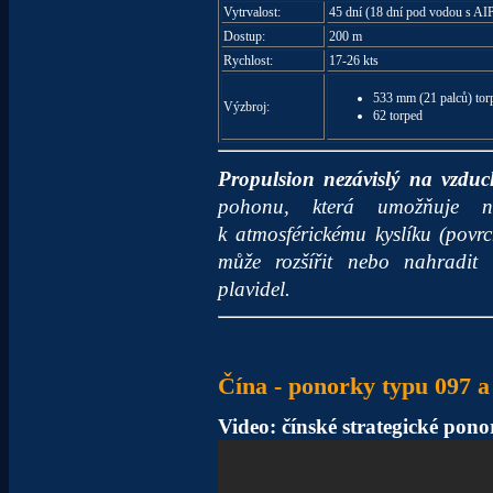
Vytrvalost:
45 dní (18 dní pod vodou s AI
Dostup:
200 m
Rychlost:
17-26 kts
533 mm (21 palců) tor
Výzbroj:
62 torped
Propulsion nezávislý na vzdu
pohonu, která umožňuje ne
k atmosférickému kyslíku (pov
může rozšířit nebo nahradit d
plavidel.
Čína - ponorky typu 097 a
Video: čínské strategické pon