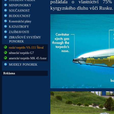
požádala o vlastnictví 75
MINIPONORKY
kyrgyzského dluhu vůči Rusku.
SOUČASNOST
BUDOUCNOST
Konstrukční plány
KATASTROFY
ZAJÍMAVOSTI
ZBRAŇOVÉ SYSTÉMY
PONOREK
ruské torpédo VA-111 Škval
německé torpédo G7
americké torpédo MK 45 Astor
MODELY PONOREK
Reklama