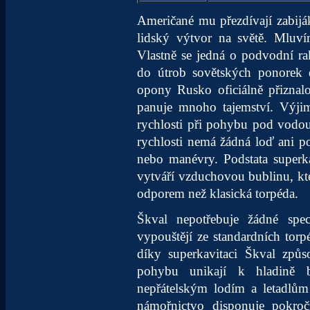
Američané mu přezdívají zabiják
lidský výtvor na světě. Mluv
Vlastně se jedná o podvodní ra
do útrob sovětských ponorek d
opony Rusko oficiálně přiznalo
panuje mnoho tajemství. Výjim
rychlosti při pohybu pod vodo
rychlosti nemá žádná loď ani po
nebo manévry. Podstata superk
vytváří vzduchovou bublinu, kt
odporem než klasická torpéda.
Škval nepotřebuje žádné spec
vypouštějí ze standardních tor
díky superkavitaci Škval způs
pohybu unikají k hladině 
nepřátelským lodím a letadlům
námořnictvo disponuje pokroči