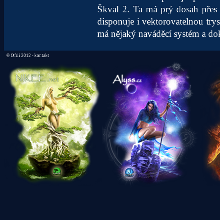
Škval 2. Ta má prý dosah přes
disponuje i vektorovatelnou try
má nějaký naváděcí systém a d
©
Ofrii 2012 -
kontakt