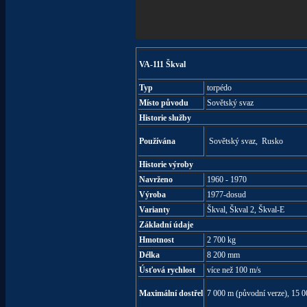
VA-111 Škval
Typ
torpédo
Místo původu
Sovětský svaz
Historie služby
Používána
Sovětský svaz, Rusko
Historie výroby
Navrženo
1960 - 1970
Výroba
1977-dosud
Varianty
Škval, Škval 2, Škval-E
Základní údaje
Hmotnost
2 700 kg
Délka
8 200 mm
Úsťová rychlost
více než 100 m/s
Maximální dostřel
7 000 m (původní verze), 15 0