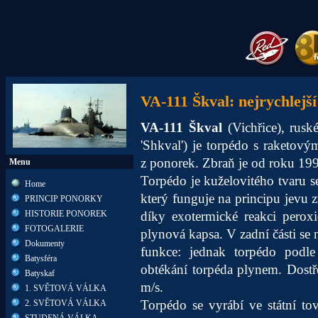
VA-111 Škval: nejrychlejš
VA-111 Škval
(Vichřice), rusk
'Shkval') je torpédo s raketový
z ponorek. Zbraň je od roku 19
Menu
Torpédo je kuželovitého tvaru 
Home
který funguje na principu jevu 
PRINCIP PONORKY
HISTORIE PONOREK
díky exotermické reakci perox
FOTOGALERIE
plynová kapsa. V zadní části se 
Dokumenty
funkce: jednak torpédo podle
Batysféra
obtékání torpéda plynem. Dostře
Batyskaf
m/s.
1. SVĚTOVÁ VÁLKA
Torpédo se vyrábí ve státní t
2. SVĚTOVÁ VÁLKA
STUDENÁ VÁLKA