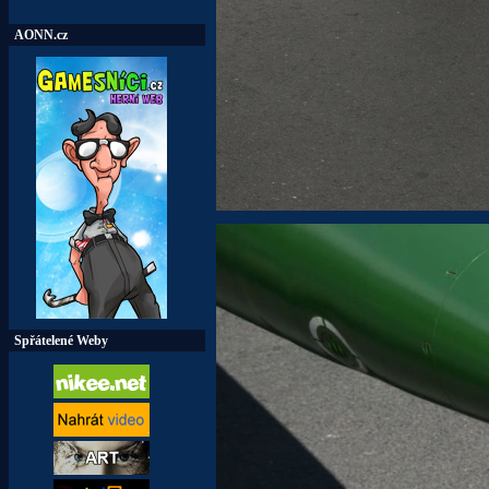
AONN.cz
Spřátelené Weby