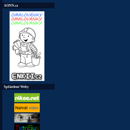
AONN.cz
Spřátelené Weby