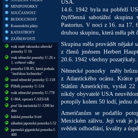
USA.
MINIPONORKY
14.6. 1942 byla na pobřeží U
SOUČASNOST
čtyřčlenná sabotážní skupina
BUDOUCNOST
Pastorius. V noci z 16. na 17.
Konstrukční plány
druhou skupinu, která měla pět 
KATASTROFY
ZAJÍMAVOSTI
Skupina měla provádět nějaké sa
vrak malé rakousko-uherské
z členů jménem Herbert Haupt,
ponorky U 16
vrak německé ponorky U-26 z
20.6. 1942 všechny pozatýkaly
1. světové války
ponorka UB-85, která potkala
Německé ponorky měly hrůzu na
"mořskou lochnesku"
z Atlantického ocánu. Krátce 
osud německé ponorky U-118
Státům Americkým, vyslal 22 p
Příběh ponorky U-534
vrak německé ponorky U-778
nikdy obyvatelé USA neuvědomil
U-864, operace CAESAR
potopily kolem 50 lodí, jednu do
proč šla nacistická U-1206 ke
dnu
Američanům se podařilo poto
Italská ponorka Sciré
Mexickém zálivu. Její vrak je j
záhadná japonská ponorka I-52
svědek odhodlání, kvality a ús
japonská gigantická ponorka I-
400