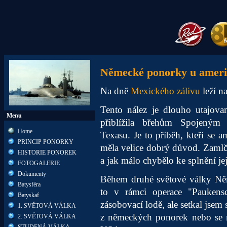
Německé ponorky u ameri
Na dně
Mexického zálivu
leží na
Tento nález je dlouho utajov
Menu
přiblížila břehům Spojený
Home
Texasu. Je to příběh, kteří se 
PRINCIP PONORKY
měla velice dobrý důvod. Zamlč
HISTORIE PONOREK
a jak málo chybělo ke splnění je
FOTOGALERIE
Dokumenty
Během druhé světové války Ně
Batysféra
to v rámci operace "Paukensc
Batyskaf
zásobovací lodě, ale setkal jsem
1. SVĚTOVÁ VÁLKA
z německých ponorek nebo se 
2. SVĚTOVÁ VÁLKA
STUDENÁ VÁLKA