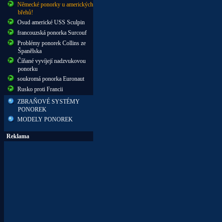
Německé ponorky u amerických
břehů!
Osud americké USS Sculpin
francouzská ponorka Surcouf
Problémy ponorek Collins ze
Španělska
Číňané vyvíjejí nadzvukovou
ponorku
soukromá ponorka Euronaut
Rusko proti Francii
ZBRAŇOVÉ SYSTÉMY
PONOREK
MODELY PONOREK
Reklama