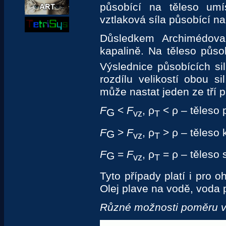
působící na těleso u
vztlaková síla působící na
Důsledkem Archimédova
kapalině. Na těleso půso
Výslednice působících sil
rozdílu velikostí obou si
může nastat jeden ze tří p
F
<
F
, ρ
< ρ – těleso 
G
vz
T
F
>
F
, ρ
> ρ – těleso 
G
vz
T
F
=
F
, ρ
= ρ – těleso 
G
vz
T
Tyto případy platí i pro 
Olej plave na vodě, voda p
Různé možnosti poměru vzt