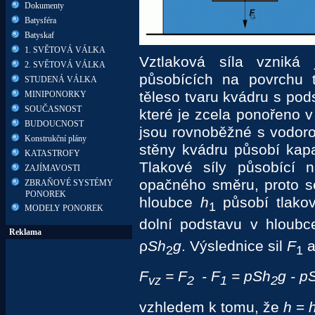
Dokumenty
Batysféra
Batyskaf
1. SVĚTOVÁ VÁLKA
Vztlaková síla vzniká 
2. SVĚTOVÁ VÁLKA
působících na povrchu 
STUDENÁ VÁLKA
těleso tvaru kvádru s
pod
MINIPONORKY
SOUČASNOST
které je zcela
ponořeno v 
BUDOUCNOST
jsou
rovnoběžné s vodor
Konstrukční plány
stěny kvádru působí kapal
KATASTROFY
Tlakové síly působící 
ZAJÍMAVOSTI
opačného směru, proto s
ZBRAŇOVÉ SYSTÉMY
PONOREK
hloubce
h
působí tlako
1
MODELY PONOREK
dolní podstavu v hloub
Reklama
ρ
Sh
g
. Výslednice sil
F
2
1
F
= F
- F
= pSh
g - p
vz
2
1
2
vzhledem k tomu, že
h
=