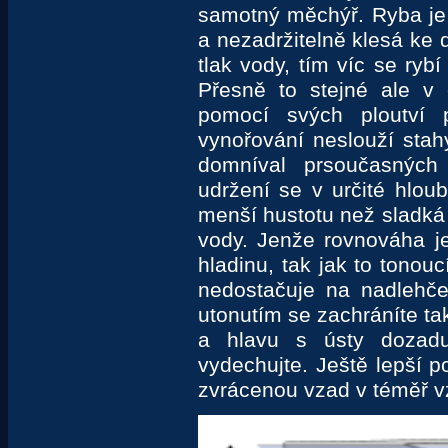
samotný měchýř. Ryba je
a nezadržitelně klesá ke d
tlak vody, tím víc se rybí 
Přesně to stejné ale v
pomocí svých ploutví 
vynořování neslouží stah
domníval prsoučasnýc
udržení se v určité hlou
menší hustotu než sladká
vody. Jenže rovnováha je
hladinu, tak jak to tonou
nedostačuje na nadlehče
utonutím se zachráníte tak
a hlavu s ústy dozadu
vydechujte. Ještě lepší p
zvrácenou vzad v téměř v