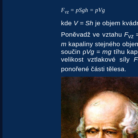
F
= pSgh = pVg
vz
kde
V = Sh
je objem kvádr
Poněvadž ve vztahu
F
=
vz
m
kapaliny stejného objem
součin ρ
Vg
=
mg
tíhu kap
velikost vztlakové síly
F
ponořené části tělesa.