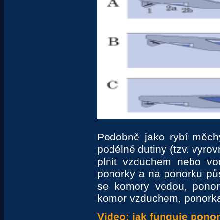
Podobně jako rybí měchý
podélné dutiny (tzv. vyrov
plnit vzduchem nebo vo
ponorky a na ponorku půso
se komory vodou, ponork
komor vzduchem, ponorka
Video: jak funguje pono