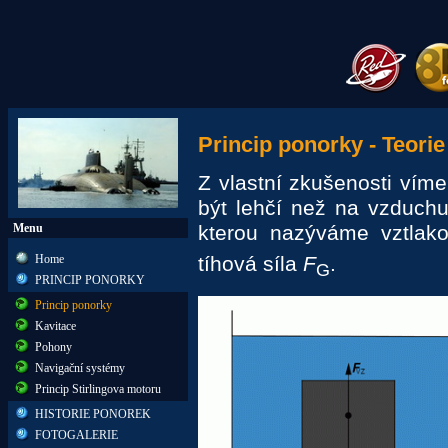
Princip ponorky - Teorie
Z vlastní zkušenosti víme
být lehčí než na vzduchu.
Menu
kterou nazýváme vztlak
Home
tíhová síla
F
.
G
PRINCIP PONORKY
Princip ponorky
Kavitace
Pohony
Navigační systémy
Princip Stirlingova motoru
HISTORIE PONOREK
FOTOGALERIE