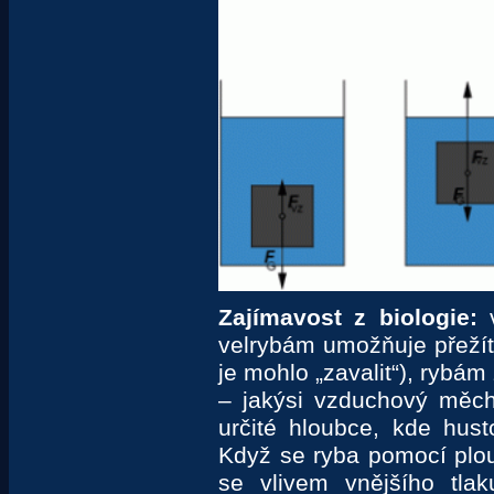
Zajímavost z biologie:
velrybám umožňuje
přežít
je mohlo „zavalit“), rybám
– jakýsi vzduchový měch
určité hloubce, kde hust
Když se ryba pomocí plout
se vlivem vnějšího tlak