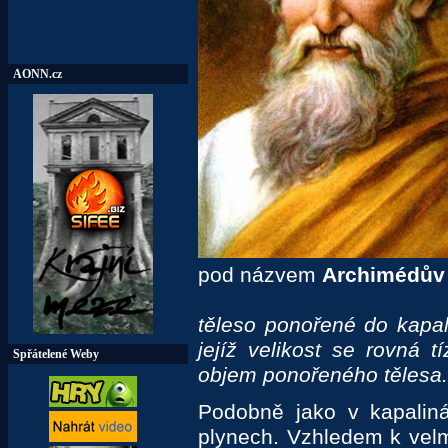
AONN.cz
pod názvem
Archimédův
těleso ponořené do kapal
jejíž velikost se rovná t
Spřátelené Weby
objem ponořeného tělesa.
Podobně jako v kapalin
plynech. Vzhledem k velmi