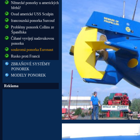
Německé ponorky u amerických
břehů!
Osud americké USS Sculpin
francouzská ponorka Surcouf
Problémy ponorek Collins ze
Španělska
Číňané vyvíjejí nadzvukovou
ponorku
soukromá ponorka Euronaut
Rusko proti Francii
ZBRAŇOVÉ SYSTÉMY
PONOREK
MODELY PONOREK
Reklama