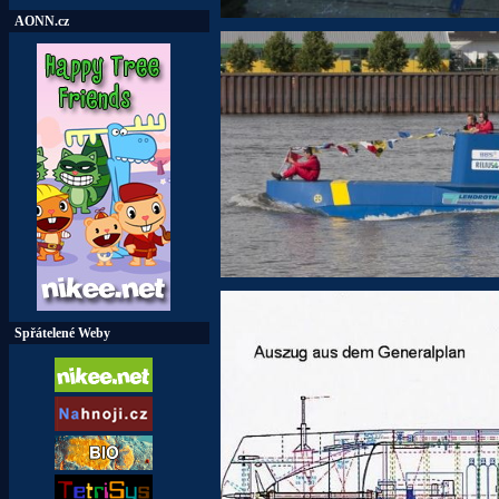
AONN.cz
Spřátelené Weby