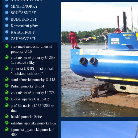
MINIPONORKY
SOUČASNOST
BUDOUCNOST
Konstrukční plány
KATASTROFY
ZAJÍMAVOSTI
vrak malé rakousko-uherské
ponorky U 16
vrak německé ponorky U-26 z
1. světové války
ponorka UB-85, která potkala
"mořskou lochnesku"
osud německé ponorky U-118
Příběh ponorky U-534
vrak německé ponorky U-778
U-864, operace CAESAR
proč šla nacistická U-1206 ke
dnu
Italská ponorka Sciré
záhadná japonská ponorka I-52
japonská gigantická ponorka I-
400