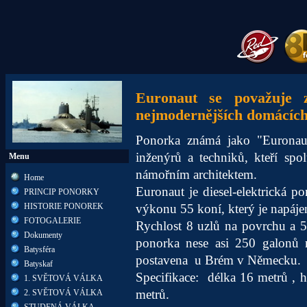
Euronaut se považuje z
nejmodernějších domácích
Ponorka známá jako "Euronau
inženýrů a techniků, kteří sp
Menu
námořním architektem.
Home
Euronaut je diesel-elektrická 
PRINCIP PONORKY
HISTORIE PONOREK
výkonu 55 koní, který je napáj
FOTOGALERIE
Rychlost 8 uzlů na povrchu a 5
Dokumenty
ponorka nese asi 250 galonů n
Batysféra
postavena u Brém v Německu.
Batyskaf
Specifikace: délka 16 metrů , 
1. SVĚTOVÁ VÁLKA
metrů.
2. SVĚTOVÁ VÁLKA
STUDENÁ VÁLKA